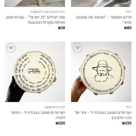
כללי
זיכוי הרבים נקודה למחשבה
פרינט ממוסגר – "מצאתי את שאהבה
ספר תהילים "לב ישראל" – עם פירושים,
נפשי"
תפילות ונקודות התבוננות
₪
18
₪
80
הוספה
הוספה
לרשימת
לרשימת
המועדפים
המועדפים
כללי
תוף מרים מעוצב
תוף מרים מעוצב בעבודת יד – ציור של
תוף מרים מעוצב בעבודת יד – מזמור
הרבי מלובביץ
לתודה
₪
250
₪
250