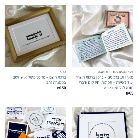
₪160.
₪180.
₪100.
₪120.
הוספה
הוספה
לרשימת
לרשימת
המועדפים
המועדפים
זיכוי הרבים נקודה למחשבה
כללי
מארז 10 ברכונים – ברכון ברכות השחר
ברכת השם – פרינט פסוק אישי ושם
ועוד לאישה – תפילות, חיזוקים ודברי
במסגרת זהב
תורה לכל זמן ואירוע
₪
150
₪
65
הוספה
הוספה
לרשימת
לרשימת