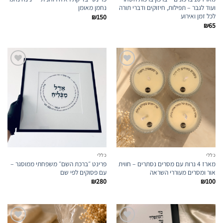
ועוד לגבר – תפילות, חיזוקים ודברי תורה
נחמן מאומן
לכל זמן ואירוע
₪
150
₪
65
הוספה
הוספה
לרשימת
לרשימת
המועדפים
המועדפים
כללי
כללי
מארז 4 נרות עם מסרים נסתרים – חווית
פרינט ״ברכת השם״ משפחתי ממוסגר –
אור ומסרים מעוררי השראה
עם פסוקים לפי שם
₪
280
₪
100