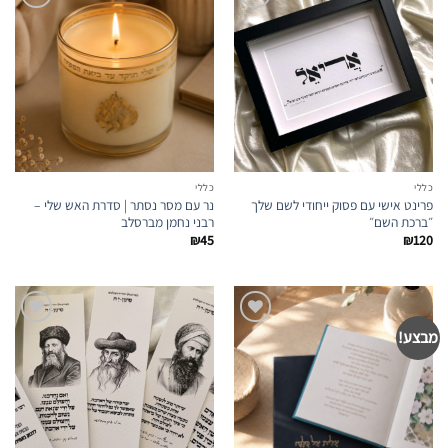
הוספה
הוספה
לרשימת
לרשימת
המועדפים
המועדפים
כללי
כללי
פרינט אישי עם פסוק ייחודי לשם שלך
נר עם מסר נסתר | סדרת האש שלי –
״ברכת השם״
רבני נחמן מברסלב
₪
45
₪
120
מבצע!
הוספה
הוספה
לרשימת
לרשימת
המועדפים
המועדפים