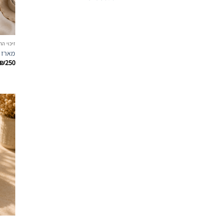
זיכוי ה
מארז נ
₪
250