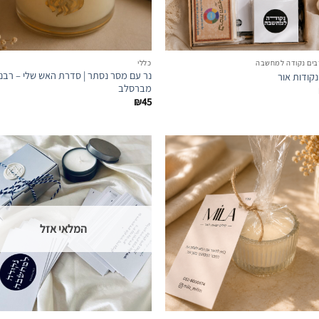
רבים נקודה למחשבה
כללי
נר עם מסר נסתר | סדרת האש שלי – רבני
קודות אור
מברסלב
₪
45
הוספה
לרשימת
המועדפים
ה
המלאי אזל