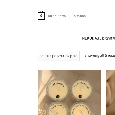
התחברות
סל קניות /
0
₪
0
הרבים NEKUDA.IL
Showing all 5 resu
הוספה
הוספה
לרשימת
לרשימת
מועדפים
המועדפים