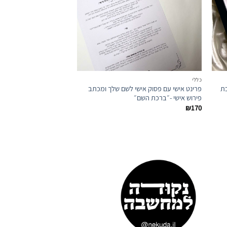
ועדפים
המועדפים
כללי
כללי
כת
פרינט אישי עם פסוק אישי לשם שלך ומכתב
פרינט ממוסגר – "מצאתי
פירוש אישי -״ברכת השם״
₪
80
₪
170