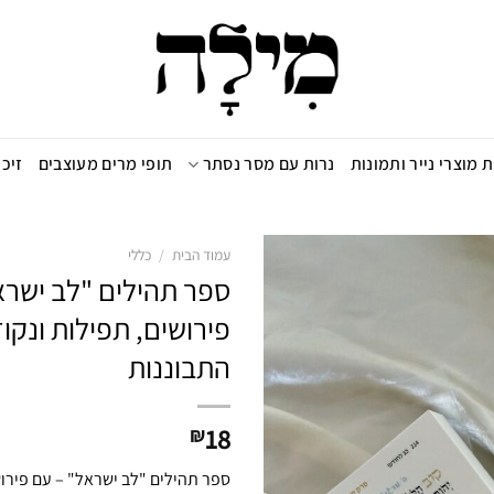
 מוצרי נייר ותמונות
נרות עם מסר נסתר
תופי מרים מעוצבים
זיכוי 
עמוד הבית
/
כללי
ספר תהילים "לב ישרא
פירושים, תפילות ונקו
הוספה
התבוננות
לרשימת
המועדפים
18
₪
ספר תהילים "לב ישראל" – עם פירוש