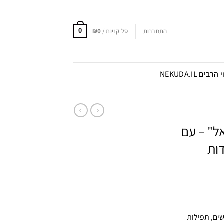
התחברות
סל קניות /
0
₪
0
הרבים NEKUDA.IL
ל" – עם
דות
ים, תפילות