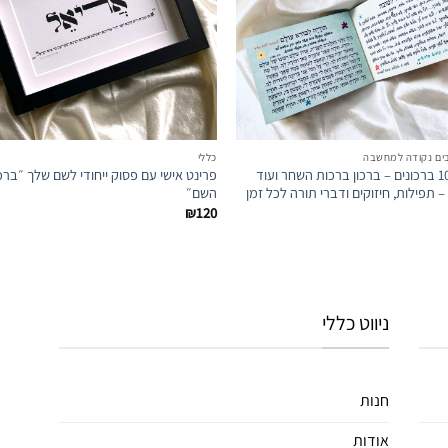
המועדפים
המ
רבים נקודה למחשבה
כללי
מארז 10 ברכונים – ברכון ברכות השחר ועוד
פרינט אישי עם פסוק ייחודי לשם שלך ״בר
 תפילות, חיזוקים ודברי תורה לכל זמן
השם״
₪
120
ניווט כללי
חנות
אודות